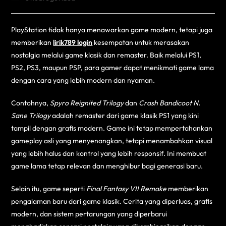
PlayStation tidak hanya menawarkan game modern, tetapi juga
memberikan
lirik789 login
kesempatan untuk merasakan
nostalgia melalui game klasik dan remaster. Baik melalui PS1,
PS2, PS3, maupun PSP, para gamer dapat menikmati game lama
dengan cara yang lebih modern dan nyaman.
Contohnya,
Spyro Reignited Trilogy
dan
Crash Bandicoot N.
Sane Trilogy
adalah remaster dari game klasik PS1 yang kini
tampil dengan grafis modern. Game ini tetap mempertahankan
gameplay asli yang menyenangkan, tetapi menambahkan visual
yang lebih halus dan kontrol yang lebih responsif. Ini membuat
game lama tetap relevan dan menghibur bagi generasi baru.
Selain itu, game seperti
Final Fantasy VII Remake
memberikan
pengalaman baru dari game klasik. Cerita yang diperluas, grafis
modern, dan sistem pertarungan yang diperbarui