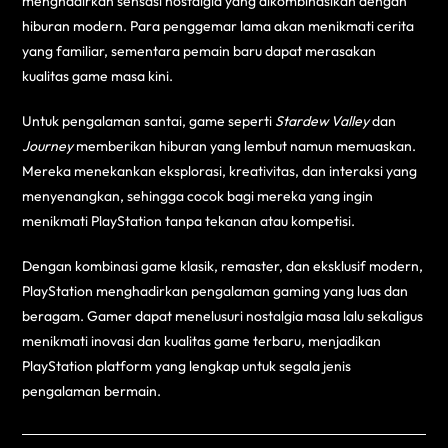
menghadirkan sensasi nostalgia yang dikombinasikan dengan
hiburan modern. Para penggemar lama akan menikmati cerita
yang familiar, sementara pemain baru dapat merasakan
kualitas game masa kini.
Untuk pengalaman santai, game seperti
Stardew Valley
dan
Journey
memberikan hiburan yang lembut namun memuaskan.
Mereka menekankan eksplorasi, kreativitas, dan interaksi yang
menyenangkan, sehingga cocok bagi mereka yang ingin
menikmati PlayStation tanpa tekanan atau kompetisi.
Dengan kombinasi game klasik, remaster, dan eksklusif modern,
PlayStation menghadirkan pengalaman gaming yang luas dan
beragam. Gamer dapat menelusuri nostalgia masa lalu sekaligus
menikmati inovasi dan kualitas game terbaru, menjadikan
PlayStation platform yang lengkap untuk segala jenis
pengalaman bermain.