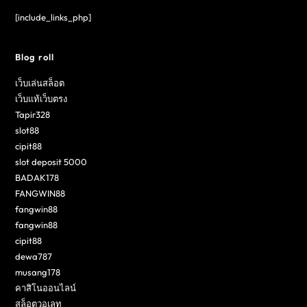
[include_links_php]
Blog roll
เว็บเล่นสล็อต
เว็บแท้เว็บตรง
Tapir328
slot88
cipit88
slot deposit 5000
BADAK178
FANGWIN88
fangwin88
fangwin88
cipit88
dewa787
musang178
คาสิโนออนไลน์
สล็อตวอเลท