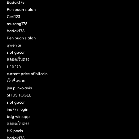
Badak178
Penipuan sialan
Ceri123
musang178
badak178
Penipuan sialan
qwen ai
slot gacor
สล็อตเว็บตรง
บาคาร่า
current price of bitcoin
เว็บซื้อหวย
jeu plinko avis
SITUS TOGEL
slot gacor
ino777 login
bdg win app
สล็อตเว็บตรง
HK pools
badak178