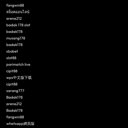
fangwin88
สล็อตออนไลน์
arena212
badak 178 slot
badak178
musang178
badak178
sbobet
slot88
parimatch live
cipit88
wps中文版下载
cipit88
sarang777
Badak178
arena212
Badak178
fangwin88
whatsapp網頁版